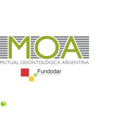
RESOLUCION I.G.J. N° 000608 del 07/10/1986
Entidades benefactoras